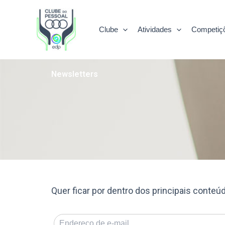
Skip
to
Clube
Atividades
Competiç
content
Newsletters
Quer ficar por dentro dos principais conte