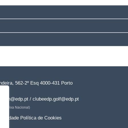
deira, 562-2º Esq 4000-431 Porto
77*
dp.dn@edp.pt / clubeedp.golf@edp.pt
ede Fixa Nacional)
rivacidade
Política de Cookies