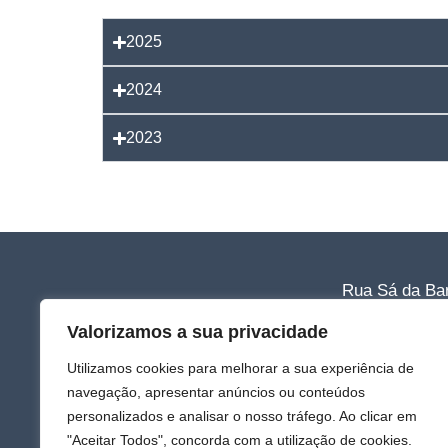
2025
2024
2023
Rua Sá da Ban
Tlf: 220 011 0
Valorizamos a sua privacidade
Email: clubee
Utilizamos cookies para melhorar a sua experiência de
*(Chamada para a r
navegação, apresentar anúncios ou conteúdos
Política de P
personalizados e analisar o nosso tráfego. Ao clicar em
"Aceitar Todos", concorda com a utilização de cookies.