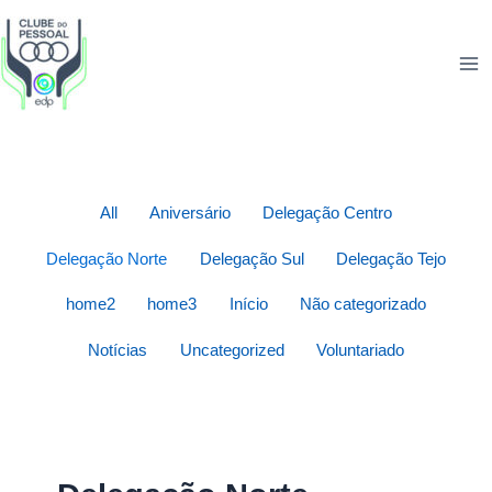
Skip
Filter
to
posts
content
by
category
All
Aniversário
Delegação Centro
Delegação Norte
Delegação Sul
Delegação Tejo
home2
home3
Início
Não categorizado
Notícias
Uncategorized
Voluntariado