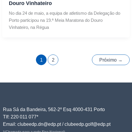
Douro Vinhateiro
No dia 24 de maio, a equipa de atletismo da Delegação do
Porto participou na 19.ª Meia Maratona do Douro
Vinhateiro, na Régua
1
2
Próximo
→
Rua Sá da Bandeira, 562-2º Esq 4000-431 Porto
Tlf: 220 011 077*
Email: clubeedp.dn@edp.pt / clubeedp.golf@edp.pt
*(Chamada para a rede Fixa Nacional)