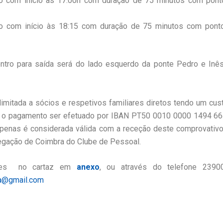
o com início às 17:00h com duração de 75 minutos com pont
o com início às 18:15 com duração de 75 minutos com pont
ntro para saída será do lado esquerdo da ponte Pedro e Inês
 limitada a sócios e respetivos familiares diretos tendo um cus
o pagamento ser efetuado por IBAN PT50 0010 0000 1494 6
apenas é considerada válida com a receção deste comprovativ
egação de Coimbra do Clube de Pessoal.
ções no cartaz em
anexo
, ou
através do telefone 2390
a@gmail.com