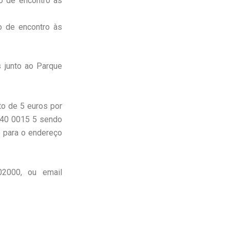
o de encontro às
o de encontro às
 junto ao Parque
to de 5 euros por
640 0015 5 sendo
o para o endereço
02000, ou email