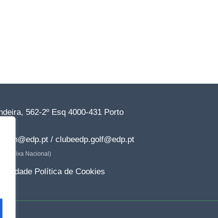
deira, 562-2º Esq 4000-431 Porto
77*
dp.dn@edp.pt / clubeedp.golf@edp.pt
ede Fixa Nacional)
rivacidade
Política de Cookies