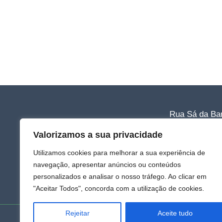
Rua Sá da Ban
Tlf: 220 011 0
Valorizamos a sua privacidade
Email: clubee
Utilizamos cookies para melhorar a sua experiência de
*(Chamada para a r
navegação, apresentar anúncios ou conteúdos
Política de P
personalizados e analisar o nosso tráfego. Ao clicar em
"Aceitar Todos", concorda com a utilização de cookies.
Rejeitar
Aceite tudo