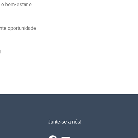
 o bem-estar e
nte oportunidade
!
Junte-se a nós!