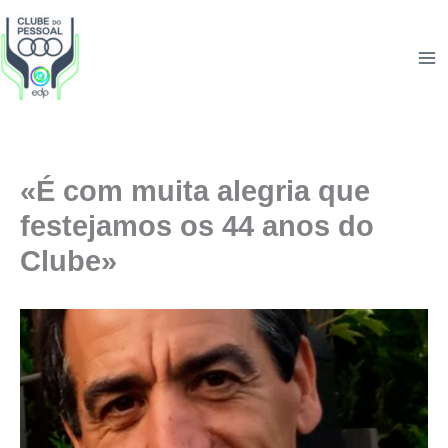
Skip
to
content
«É com muita alegria que
festejamos os 44 anos do
Clube»