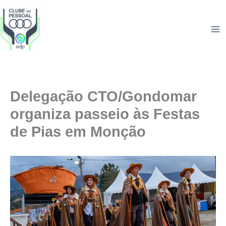
Skip
to
content
Delegação CTO/Gondomar
organiza passeio às Festas
de Pias em Monção