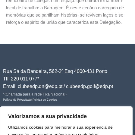
reencontro de colegas num espaço que outrora foi também
local de trabalho: a Barragem. É neste cenário carregado de
memórias que se partilham histórias, se revivem laços e se
reforça o espírito de união que caracteriza esta Delegação.
Rua Sá da Bandeira, 562-2º Esq 4000-431 Porto
Tlf: 220 011 077*
Email: clubeedp.dn@edp.pt / clubeedp.golf@edp.pt
*(Chamada para a rede Fixa Nacional)
Política de Privacidade
Política de Cookies
Junte-se a nós!
Valorizamos a sua privacidade
Utilizamos cookies para melhorar a sua experiência de
navegação, apresentar anúncios ou conteúdos