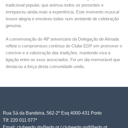
tradicional popular, que animou todos os presentes e
enriqueceu ainda mais a experiência. Este momento musical
trouxe alegria e envolveu todos num ambiente de celebração
genuína.
A comemoração do 48º aniversário da Delegação de Almada
reflete o compromisso contínuo do Clube EDP em promover o
convívio e a valorização das tradições, mantendo viva a
ligação entre os seus associados. Foi um dia memorável que
destacou a força desta comunidade unida.
Rua Sá da Bandeira, 562-2º Esq 4000-431 Porto
Tlf: 220 011 077*
Email: clubeedp.dn@edp.pt / clubeedp.golf@edp.pt