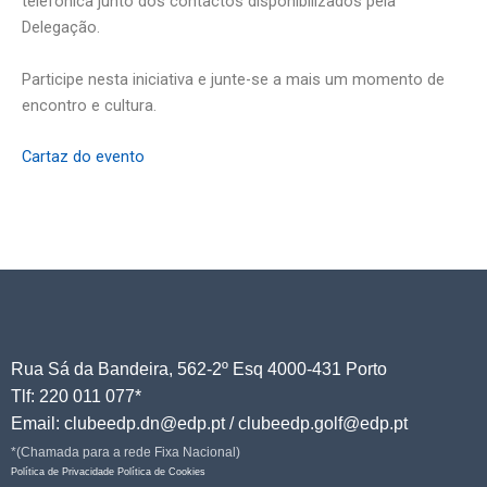
telefónica junto dos contactos disponibilizados pela
Delegação.
Participe nesta iniciativa e junte-se a mais um momento de
encontro e cultura.
Cartaz do evento
Rua Sá da Bandeira, 562-2º Esq 4000-431 Porto
Tlf: 220 011 077*
Email: clubeedp.dn@edp.pt / clubeedp.golf@edp.pt
*(Chamada para a rede Fixa Nacional)
Política de Privacidade
Política de Cookies