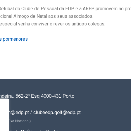
Setúbal do Clube de Pessoal da EDP e a AREP promovem no pró
cional Almoço de Natal aos seus associados.
especial venha conviver e rever os antigos colegas.
s pormenores
deira, 562-2º Esq 4000-431 Porto
77*
dp.dn@edp.pt / clubeedp.golf@edp.pt
ede Fixa Nacional)