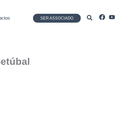
Pesquisar
actos
SER ASSOCIADO
etúbal