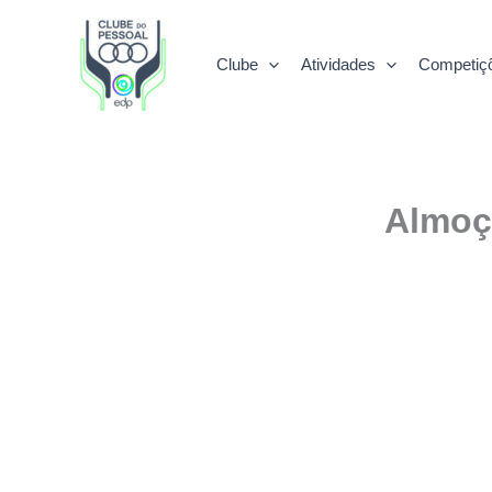
Skip
to
Clube
Atividades
Competiç
content
Almoç