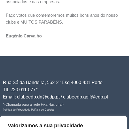
associados e das empresas.
Faço votos que comemoremos muitos bons anos do nosso
clube e MUITOS PARABÉNS.
Eugénio Carvalho
Rua Sá da Bandeira, 562-2º Esq 4000-431 Porto
Tlf: 220 011 077*
Email: clubeedp.dn@edp.pt / clubeedp.golf@edp.pt
*(Chamada para a rede Fixa Nacional)
Política de Privacidade
Política de Cookies
Junte-se a nós!
Valorizamos a sua privacidade